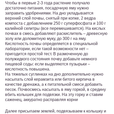
Чтобы в первые 2-3 года растение получало
достаточно питания, посадочную яму нужно
заправить удобрениями. На дно укладывается
верхний слой почвы, снятый при копке, 2 ведра
компоста с добавлением 250 г суперфосфата и 100 г
калийной селитры (все перемешивается). На кислых
почвах в смесь добавляют раскислитель – древесную
золу или доломитную муку, до 300 г на яму.
Кислотность почвы определяется в специальной
лаборатории, если такой возможности нет –
пригодится простой тест. В размоченную до
полужидкого состояния почву добавьте немного
пищевой соды: если выделяются пузырьки –
кислотность повышена.
На тяжелых суглинках на дно дополнительно нужно
насыпать слой керамзита или битого кирпича в
качестве дренажа, а к питательной смеси добавить
песок. Почвосмесь насыпать в яму горкой, в средину
вбить колышек для подвязки. На эту горку и ставим
саженец, аккуратно расправляя корни
Далее присыпаем землей, подвязываем к колышку и