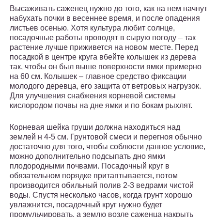
Высаживать саженец нужно до того, как на нем начнут
набухать почки в весеннее время, и после опадения
листьев осенью. Хотя культура любит солнце,
посадочные работы проводят в сырую погоду – так
растение лучше приживется на новом месте. Перед
посадкой в центре круга вбейте колышек из дерева
так, чтобы он был выше поверхности ямки примерно
на 60 см. Колышек – главное средство фиксации
молодого деревца, его защита от ветровых нагрузок.
Для улучшения снабжения корневой системы
кислородом почвы на дне ямки и по бокам рыхлят.
Корневая шейка груши должна находиться над
землей н 4-5 см. Грунтовой смеси и перегноя обычно
достаточно для того, чтобы соблюсти данное условие,
можно дополнительно подсыпать дно ямки
плодородными почвами. Посадочный круг в
обязательном порядке притаптывается, потом
производится обильный полив 2-3 ведрами чистой
воды. Спустя несколько часов, когда грунт хорошо
увлажнится, посадочный круг нужно будет
промульчировать, а землю возле саженца накрыть