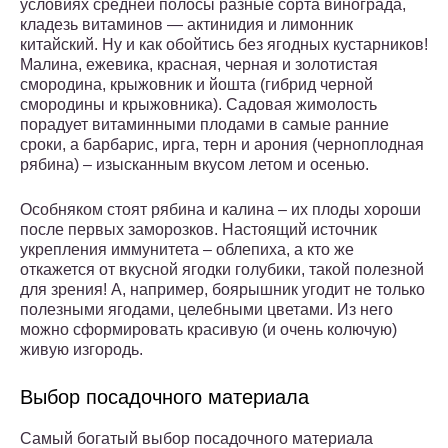
условиях средней полосы разные сорта винограда,
кладезь витаминов — актинидия и лимонник
китайский. Ну и как обойтись без ягодных кустарников!
Малина, ежевика, красная, черная и золотистая
смородина, крыжовник и йошта (гибрид черной
смородины и крыжовника). Садовая жимолость
порадует витаминными плодами в самые ранние
сроки, а барбарис, ирга, терн и арония (черноплодная
рябина) – изысканным вкусом летом и осенью.
Особняком стоят рябина и калина – их плоды хороши
после первых заморозков. Настоящий источник
укрепления иммунитета – облепиха, а кто же
откажется от вкусной ягодки голубики, такой полезной
для зрения! А, например, боярышник угодит не только
полезными ягодами, целебными цветами. Из него
можно сформировать красивую (и очень колючую)
живую изгородь.
Выбор посадочного материала
Самый богатый выбор посадочного материала