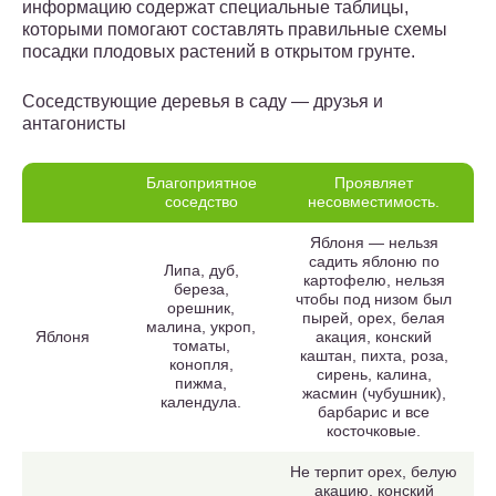
информацию содержат специальные таблицы,
которыми помогают составлять правильные схемы
посадки плодовых растений в открытом грунте.
Соседствующие деревья в саду — друзья и
антагонисты
Благоприятное
Проявляет
соседство
несовместимость.
Яблоня — нельзя
садить яблоню по
Липа, дуб,
картофелю, нельзя
береза,
чтобы под низом был
орешник,
пырей, орех, белая
малина, укроп,
Яблоня
акация, конский
томаты,
каштан, пихта, роза,
конопля,
сирень, калина,
пижма,
жасмин (чубушник),
календула.
барбарис и все
косточковые.
Не терпит орех, белую
акацию, конский