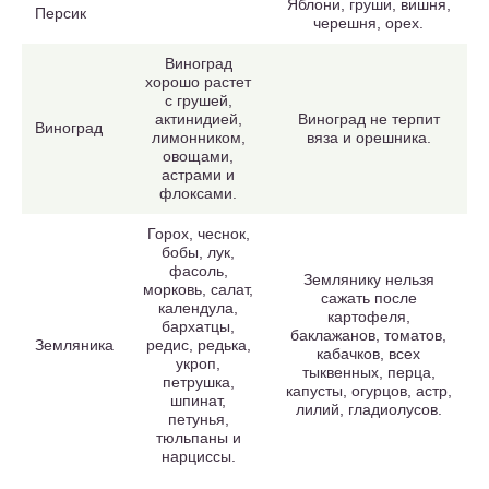
Яблони, груши, вишня,
Персик
черешня, орех.
Виноград
хорошо растет
с грушей,
актинидией,
Виноград не терпит
Виноград
лимонником,
вяза и орешника.
овощами,
астрами и
флоксами.
Горох, чеснок,
бобы, лук,
фасоль,
Землянику нельзя
морковь, салат,
сажать после
календула,
картофеля,
бархатцы,
баклажанов, томатов,
Земляника
редис, редька,
кабачков, всех
укроп,
тыквенных, перца,
петрушка,
капусты, огурцов, астр,
шпинат,
лилий, гладиолусов.
петунья,
тюльпаны и
нарциссы.