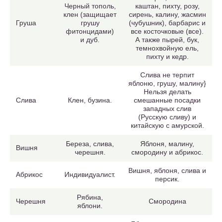
Черный тополь,
каштан, пихту, розу,
клен (защищает
сирень, калину, жасмин
Груша
грушу
(чубушник), барбарис и
фитонцидами)
все косточковые (все).
и дуб.
А также пырей, бук,
темнохвойную ель,
пихту и кедр.
Слива не терпит
яблоню, грушу, малину}
Нельзя делать
Слива
Клен, бузина.
смешанные посадки
западных слив
(Русскую сливу) и
китайскую с амурской.
Береза, слива,
Яблоня, малину,
Вишня
черешня.
смородину и абрикос.
Вишня, яблоня, слива и
Абрикос
Индивидуалист.
персик.
Рябина,
Черешня
Смородина
яблони.