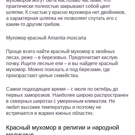
мухоморов могут быть настолько частыми, что
практически полностью закрывают собой цвет
шляпки. К счастью у красно мухомора нет двойников,
а характерная шляпка не позволяет спутать его с
каким-то другим грибом.
Мухомор красный Amanita muscaria
Проще всего найти красный мухомор в хвойных
лесах, реже – в березовых. Предпочитает кислую
почву. Ищите лесные ели – и вы найдете красный
мухомор. Можно поискать и под березами, где
произрастают целые семейства.
Самое подходящее время – с июля по октябрь до
первых заморозков. Наиболее широко распространен
в северных широтах с умеренным климатом. Не
любит высокие температуры и поэтому не
встречается в жарких южных областях.
Красный мухомор в религии и народной
медицине.