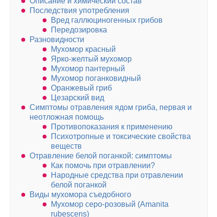
Описание и химический состав
Последствия употребления
Вред галлюциногенных грибов
Передозировка
Разновидности
Мухомор красный
Ярко-желтый мухомор
Мухомор пантерный
Мухомор поганковидный
Оранжевый гриб
Цезарский вид
Симптомы отравления ядом гриба, первая и
неотложная помощь
Противопоказания к применению
Психотропные и токсические свойства
веществ
Отравление белой поганкой: симптомы
Как помочь при отравлении?
Народные средства при отравлении
белой поганкой
Виды мухомора съедобного
Мухомор серо-розовый (Amanita
rubescens)