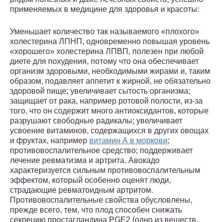
применяемых в медицине для здоровья и красоты:
Уменьшает количество так называемого «плохого»
холестерина ЛПНП, одновременно повышая уровень
«хорошего» холестерина ЛПВП, полезен при любой
диете для похудения, потому что она обеспечивает
организм здоровыми, необходимыми жирами и, таким
образом, подавляет аппетит к жирной, не обязательно
здоровой пище; увеличивает сытость организма;
защищает от рака, например ротовой полости, из-за
того, что он содержит много антиоксидантов, которые
разрушают свободные радикалы; увеличивает
усвоение витаминов, содержащихся в других овощах
и фруктах, например
витамин А в моркови
;
противовоспалительное средство; поддерживает
лечение ревматизма и артрита. Авокадо
характеризуется сильным противовоспалительным
эффектом, который особенно оценят люди,
страдающие ревматоидным артритом.
Противовоспалительные свойства обусловлены,
прежде всего, тем, что плод способен снижать
секрецию простагландина PGE2 (одно из веществ,