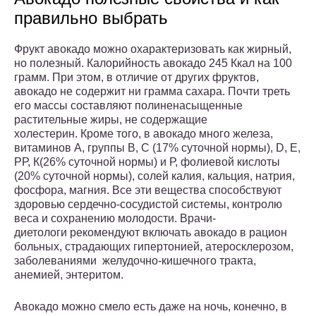
правильно выбрать
Фрукт авокадо можно охарактеризовать как жирный,
но полезный. Калорийность авокадо 245 Ккал на 100
грамм. При этом, в отличие от других фруктов,
авокадо не содержит ни грамма сахара. Почти треть
его массы составляют полиненасыщенные
растительные жиры, не содержащие
холестерин. Кроме того, в авокадо много железа,
витаминов А, группы В, С (17% суточной нормы), D, E,
РР, К(26% суточной нормы) и Р, фолиевой кислоты
(20% суточной нормы), солей калия, кальция, натрия,
фосфора, магния. Все эти вещества способствуют
здоровью сердечно-сосудистой системы, контролю
веса и сохранению молодости. Врачи-
диетологи рекомендуют включать авокадо в рацион
больных, страдающих гипертонией, атеросклерозом,
заболеваниями желудочно-кишечного тракта,
анемией, энтеритом.
Авокадо можно смело есть даже на ночь, конечно, в