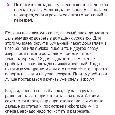
Потрясите авокадо — у спелого косточка должна
слегка стучать. Если звука нет совсем — авокадо
не дозрел, если «грохот» слишком отчетливый —
перезрел.
Если вы всё-таки купили недозрелый авокадо, можно
дать ему шанс дозреть в домашних условиях. Для
этого убираем фрукт в бумажный пакет, добавляем в
него банан или яблоко, либо и то, и другое сразу,
закрываем пакет и оставляем при комнатной
температуре на 2-3 дня. Однако трюк может не
сработать, если авокадо слишком зелёный. Тогда
никакими ухищрениями вы его не спасёте, он просто
испортится, так и не успев созреть. Поэтому всё-таки
лучше постараться и купить уже спелый фрукт.
Когда идеально спелый авокадо у вас в руках,
решение, как его приготовить — за вами. А с чем
сочетается авокадо при приготовлении, вы узнаете
дальше из статьи и, посмотрев инфографику. Но
сперва авокадо надо почистить и разрезать.