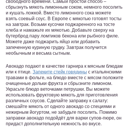
свободного времени. Самый простой способ –
сбрызнуть мякоть лимонным соком, немного посолить
и кушать ложкой. Вместо лимонного сока можете
взять соевый соус. В Европе с мякотью готовят тосты
на завтрак. Возьми кусочки поджаренного на тосте
хлеба и намажьте их мякотью. Добавьте сверху на
бутерброд пару ломтиков бекона или рыбного филе.
Можете даже поджарить яйцо или добавить
запеченную куриную грудку. Завтрак получится
необычным и весьма сытным.
Авокадо подают в качестве гарнира к мясным блюдам
или к птице.
Запеките стейк говядины
с итальянскими
травами в фольге, на блюдо вместе с мясом положите
очищенные дольки фрукта и сбрызните лимоном.
Украсьте блюдо веточками петрушки. Вы можете
использовать фруктовую мякоть для приготовления
различных соусов. Сделайте заправку к салату:
смешайте мякоть от одного авокадо со специями и
нежирным йогуртом, не забудьте посолить. Помимо
заправки авокадо подойдёт для варки супов-пюре, он
придаст дополнительную нежность во вкусе.