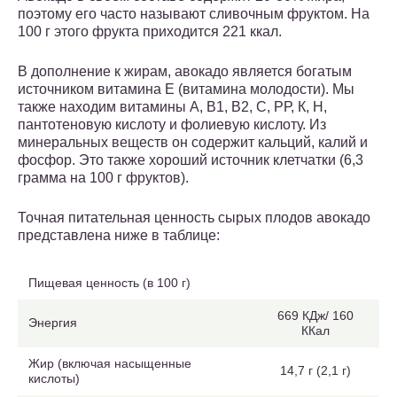
поэтому его часто называют сливочным фруктом. На
100 г этого фрукта приходится 221 ккал.
В дополнение к жирам, авокадо является богатым
источником витамина Е (витамина молодости). Мы
также находим витамины А, В1, В2, С, РР, К, Н,
пантотеновую кислоту и фолиевую кислоту. Из
минеральных веществ он содержит кальций, калий и
фосфор. Это также хороший источник клетчатки (6,3
грамма на 100 г фруктов).
Точная питательная ценность сырых плодов авокадо
представлена ниже в таблице:
Пищевая ценность (в 100 г)
669 КДж/ 160
Энергия
ККал
Жир (включая насыщенные
14,7 г (2,1 г)
кислоты)