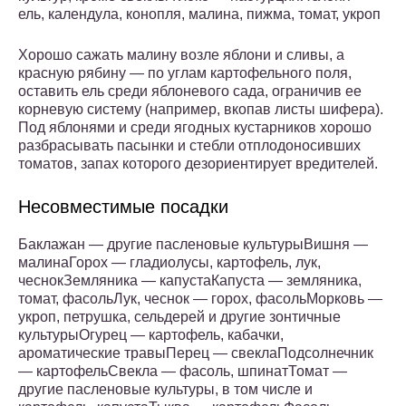
ель, календула, конопля, малина, пижма, томат, укроп
Хорошо сажать малину возле яблони и сливы, а
красную рябину — по углам картофельного поля,
оставить ель среди яблоневого сада, ограничив ее
корневую систему (например, вкопав листы шифера).
Под яблонями и среди ягодных кустарников хорошо
разбрасывать пасынки и стебли отплодоносивших
томатов, запах которого дезориентирует вредителей.
Несовместимые посадки
Баклажан — другие пасленовые культурыВишня —
малинаГорох — гладиолусы, картофель, лук,
чеснокЗемляника — капустаКапуста — земляника,
томат, фасольЛук, чеснок — горох, фасольМорковь —
укроп, петрушка, сельдерей и другие зонтичные
культурыОгурец — картофель, кабачки,
ароматические травыПерец — свеклаПодсолнечник
— картофельСвекла — фасоль, шпинатТомат —
другие пасленовые культуры, в том числе и