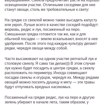
выращивания. Свекла предпочитает расти на хорошо
освещенном участке. Отличными соседями для нее
станут овощи, столь же требовательные к свету:
На грядке со свеклой можно также высадить капусту
или укроп. Лучше всего в качестве соседей подойдут:
морковь, редис и лук, посаженный на перо.
Смешанная грядка готовится так же, как и для
обычной посадки — землю вскапывают, вносят в нее
удобрения. После этого под каждую культуру делают
рядки, чередуя овощи между собой.
Часто высаживают на одном участке репчатый лук и
столовую свеклу. Я сама так делаю))) В этом случае
лук нужно будет посадить в центре грядки, а свеклу
расположить по периметру. Иногда совмещают
посадки свеклы и огурцов, чередуя их. Между рядами
овощей можно посеять душицу и мяту — эти травы
будут отпугивать вредных насекомых.
Посаженный на грядке редис, лук на перо и другую
зелень убирают в начале лета, таким образом, у