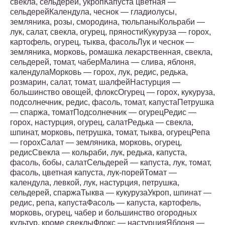
свекла, сельдерей, укропКапуста цветная —
сельдерейКалендула, чеснок — гладиолусы,
земляника, розы, смородина, тюльпаныКольраби —
лук, салат, свекла, огурец, пряностиКукуруза — горох,
картофель, огурец, тыква, фасольЛук и чеснок —
земляника, морковь, ромашка лекарственная, свекла,
сельдерей, томат, чаберМалина — слива, яблоня,
календулаМорковь — горох, лук, редис, редька,
розмарин, салат, томат, шалфейНастурция —
большинство овощей, флоксОгурец — горох, кукуруза,
подсолнечник, редис, фасоль, томат, капустаПетрушка
— спаржа, томатПодсолнечник — огурецРедис —
горох, настурция, огурец, салатРедька — свекла,
шпинат, морковь, петрушка, томат, тыква, огурецРепа
— горохСалат — земляника, морковь, огурец,
редисСвекла — кольраби, лук, редька, капуста,
фасоль, бобы, салатСельдерей — капуста, лук, томат,
фасоль, цветная капуста, лук-порейТомат —
календула, левкой, лук, настурция, петрушка,
сельдерей, спаржаТыква — кукурузаУкроп, шпинат —
редис, репа, капустаФасоль — капуста, картофель,
морковь, огурец, чабер и большинство огородных
культур, кроме свеклыФлокс — настурцияЯблоня —