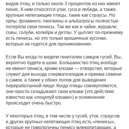
видов птиц, и только около 3 процентов из них имеют
пенис. К ним относятся утки, гуси и лебеди, а также
крупные нелетающие птицы, такие как страусы. Но
орлы, фламинго, пингвины и альбатросы полностью
потеряли свои пенисы. Так же как и чайки, журавли,
совы, голуби, колибри и дятлы. У цыплят по-прежнему
есть пенисы, но это только крошечные кусочки,
которые не годятся для проникновения.
Если Вы когда-то видели гениталии самцов гусей, Вы,
вероятно будете в шоке. Большинство птиц вообще
не имеют пениса, кроме клоаки — отверстие, которые
служит для выхода сперматозоидов и приема семени
у самок, а также у обоих полов для выведения
переработанной пищи. Когда птицы совокупляются,
они просто складывают свои клоаки (это действие
известно как «поцелуй клоаки») и осеменение
происходит очень быстро.
У некоторых птиц, в том числе у гусей, уток, страусов
и других крупных нелетающих птиц есть «пенисы»,
которые не гомологичны пенису млекопитающих, а