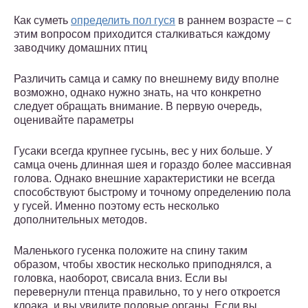
Как суметь
определить пол гуся
в раннем возрасте – с
этим вопросом приходится сталкиваться каждому
заводчику домашних птиц
Различить самца и самку по внешнему виду вполне
возможно, однако нужно знать, на что конкретно
следует обращать внимание. В первую очередь,
оценивайте параметры
Гусаки всегда крупнее гусынь, вес у них больше. У
самца очень длинная шея и гораздо более массивная
голова. Однако внешние характеристики не всегда
способствуют быстрому и точному определению пола
у гусей. Именно поэтому есть несколько
дополнительных методов.
Маленького гусенка положите на спину таким
образом, чтобы хвостик несколько приподнялся, а
головка, наоборот, свисала вниз. Если вы
перевернули птенца правильно, то у него откроется
клоака, и вы увидите половые органы. Если вы