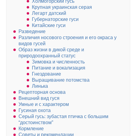
Холмогорский гусь
Крупная украинская серая
Легарт датский
Губернаторские гуси
Китайские гуси
Разведение
Различия носового строения и его окраса у
видов гусей
Образ жизни в дикой среде и
природоохранный статус
Зимовка и численность
Питание и вокализация
Гнездование
Выращивание потомства
Линька
Рецепторная основа
Внешний вид гуся
Умные и с характером
Гусиная охота
Серый гусь: зубастая птичка с большим
“достоинством”
Кормление
Советы и рекомендации