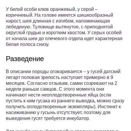
У белой особи клюв оранжевый, у серой –
коричневый. На голове имеется шишкообразный
нарост, шея длинная с изгибом, напоминающая
лебединую. Туловище вытянутое, с приподнятой
округлой грудью и коротким хвостом. У серых особей
от начала шеи до плечевого отдела идет характерная
белая полоса снизу.
Разведение
В описании породы оговаривается – у гусей датский
легарт половая зрелость наступает примерно в 9
месяцев. Согласно отзывам, самки созревают на 2
недели раньше самцов. С этого момента они
начинают нести неоплодотворенные яйца (если
пустить к ним гусака из раннего выводка, можно сразу
получить оплодотворенные экземпляры). Инстинкт к
насиживанию у гусынь отсутствует, поэтому для
выведения гусят требуется инкубатор.