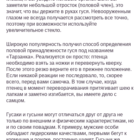
заметили небольшой отросток (половой член), это
значит, что вы держите в руках гуся. Невооруженным
глазом не всегда получается рассмотреть все точно,
поэтому при возможности используйте
увеличительное стекло.
Широкую популярность получил способ определения
половой принадлежности гуся под названием
«Тарзанка». Реализуется он просто: птенца
необходимо взять за ножки и перевернуть кверху.
После этого резко верните его в прежнее положение.
Если никакой реакции не последовало, то, скорее
всего, перед вами самочка. В том случае, когда
птенец в момент переворачивания притягивает шею к
лапкам и заметно изгибается, вы имеете дело с
самцом.
Гусаки и гусыни могут отличаться друг от друга не
только по внешним и физическим характеристикам, но
и по своим повадкам. К примеру, мужские особи
обладают лидерскими качествами, первыми бегут к
кормушке и поилке, постоянно шумят. Гусыни же