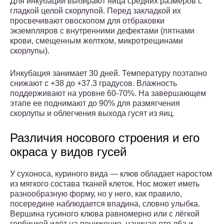
Для инкубации выбирают яйца средних размеров с
гладкой целой скорлупой. Перед закладкой их
просвечивают овоскопом для отбраковки
экземпляров с внутренними дефектами (пятнами
крови, смещенным желтком, микротрещинами
скорлупы).
Инкубация занимает 30 дней. Температуру поэтапно
снижают с +38 до +37.3 градусов. Влажность
поддерживают на уровне 60-70%. На завершающем
этапе ее поднимают до 90% для размягчения
скорлупы и облегчения выхода гусят из яиц.
Различия носового строения и его
окраса у видов гусей
У сухоноса, куриного вида — клюв обладает наростом
из мягкого состава тканей клеток. Нос может иметь
разнообразную форму, но у него, как правило,
посередине наблюдается впадина, словно улыбка.
Вершина гусиного клюва равномерно или с лёгкой
горбинкой идёт на понижение, начиная ото лба и