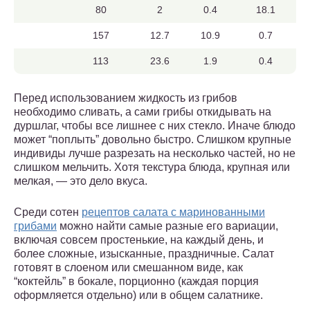
80
2
0.4
18.1
157
12.7
10.9
0.7
113
23.6
1.9
0.4
Перед использованием жидкость из грибов
необходимо сливать, а сами грибы откидывать на
дуршлаг, чтобы все лишнее с них стекло. Иначе блюдо
может “поплыть” довольно быстро. Слишком крупные
индивиды лучше разрезать на несколько частей, но не
слишком мельчить. Хотя текстура блюда, крупная или
мелкая, — это дело вкуса.
Среди сотен
рецептов салата с маринованными
грибами
можно найти самые разные его вариации,
включая совсем простенькие, на каждый день, и
более сложные, изысканные, праздничные. Салат
готовят в слоеном или смешанном виде, как
“коктейль” в бокале, порционно (каждая порция
оформляется отдельно) или в общем салатнике.