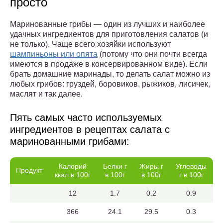
просто
Маринованные грибы — один из лучших и наиболее
удачных ингредиентов для приготовления салатов (и
не только). Чаще всего хозяйки используют
шампиньоны или опята
(потому что они почти всегда
имеются в продаже в консервированном виде). Если
брать домашние маринады, то делать салат можно из
любых грибов: груздей, боровиков, рыжиков, лисичек,
маслят и так далее.
Пять самых часто используемых
ингредиентов в рецептах салата с
маринованными грибами:
Калорий
Белки г
Жиры г
Углеводы
Продукт
ккал в 100г
в 100г
в 100г
г в 100г
12
1.7
0.2
0.9
366
24.1
29.5
0.3