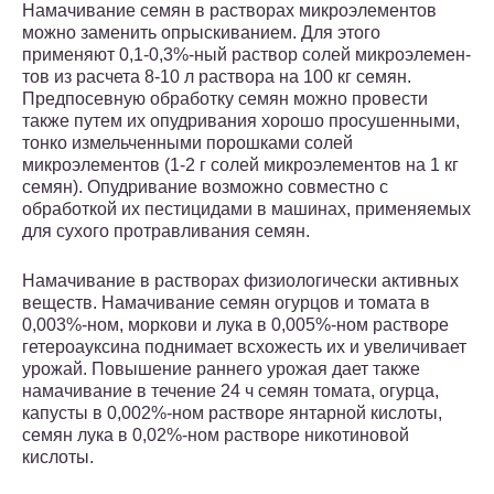
Намачивание семян в растворах микроэлементов
можно заменить опры­скиванием. Для этого
применяют 0,1-0,3%-ный раствор солей микроэлемен­
тов из расчета 8-10 л раствора на 100 кг семян.
Предпосевную обработку семян можно провести
также путем их опудривания хорошо просушенными,
тонко измельченными порошками солей
микроэлементов (1-2 г солей микро­элементов на 1 кг
семян). Опудривание возможно совместно с
обработкой их пестицидами в машинах, применяемых
для сухого протравливания семян.
Намачивание в растворах физиологически активных
веществ. Намачи­вание семян огурцов и томата в
0,003%-ном, моркови и лука в 0,005%-ном растворе
гетероауксина поднимает всхожесть их и увеличивает
урожай. По­вышение раннего урожая дает также
намачивание в течение 24 ч семян тома­та, огурца,
капусты в 0,002%-ном растворе янтарной кислоты,
семян лука в 0,02%-ном растворе никотиновой
кислоты.