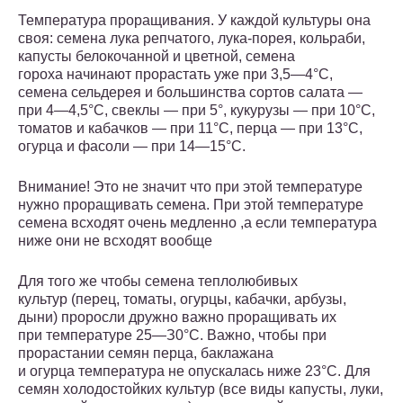
Температура проращивания. У каждой культуры она
своя: семена лука репчатого, лука-порея, кольраби,
капусты белокочанной и цветной, семена
гороха начинают прорастать уже при 3,5—4°С,
семена сельдерея и большинства сортов салата —
при 4—4,5°С, свеклы — при 5°, кукурузы — при 10°С,
томатов и кабачков — при 11°С, перца — при 13°С,
огурца и фасоли — при 14—15°С.
Внимание! Это не значит что при этой температуре
нужно проращивать семена. При этой температуре
семена всходят очень медленно ,а если температура
ниже они не всходят вообще
Для того же чтобы семена теплолюбивых
культур (перец, томаты, огурцы, кабачки, арбузы,
дыни) проросли дружно важно проращивать их
при температуре 25—З0°С. Важно, чтобы при
прорастании семян перца, баклажана
и огурца температура не опускалась ниже 23°С. Для
семян холодостойких культур (все виды капусты, луки,