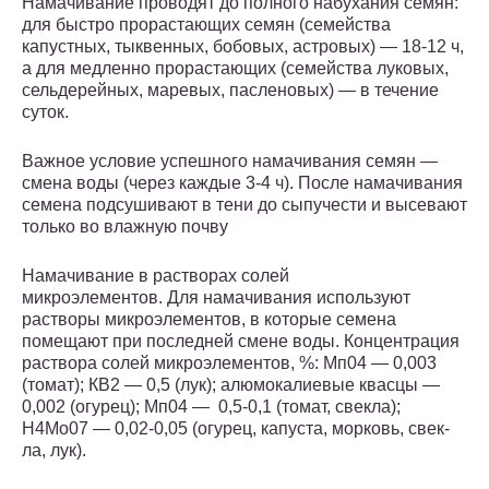
Намачивание проводят до полного набухания се­мян:
для быстро прорастающих семян (семейства
капустных, тыквенных, бобовых, астровых) — 18-12 ч,
а для медленно прорастающих (семейства луковых,
сельдерейных, маревых, пасленовых) — в течение
суток.
Важное условие успешного намачивания семян —
смена воды (через ка­ждые 3-4 ч). После намачивания
семена подсушивают в тени до сыпучести и высевают
только во влажную почву
Намачивание в растворах солей
микроэлементов. Для намачивания ис­пользуют
растворы микроэлементов, в которые семена
помещают при по­следней смене воды. Концентрация
раствора солей микроэлементов, %: Мп0
4
— 0,003
(томат); КВ
2
— 0,5 (лук); алюмокалиевые квасцы —
0,002 (огурец); Мп0
4
— 0,5-0,1 (томат, свекла);
Н
4
Мо0
7
— 0,02-0,05 (огурец, капуста, морковь, свек­
ла, лук).