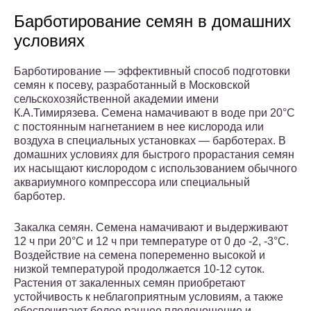
Барботирование семян в домашних
условиях
Барботирование — эффективный способ подготовки
семян к посеву, разработан­ный в Московской
сельскохозяйственной академии имени
К.А.Тимирязева. Семена намачивают в воде при 20°С
с постоянным нагнетанием в нее кисло­рода или
воздуха в специальных установках — барботерах. В
домашних условиях для быстрого прорастания семян
их насыщают кислородом с использованием обычного
аквариумного компрессора или специальный
барботер.
Закалка семян. Семена намачивают и выдерживают
12 ч при 20°С и 12 ч при температуре от 0 до -2, -3°С.
Воздействие на семена попеременно высо­кой и
низкой температурой продолжается 10-12 суток.
Растения от закален­ных семян приобретают
устойчивость к неблагоприятным условиям, а также
обеспечивают более раннее плодоношение и