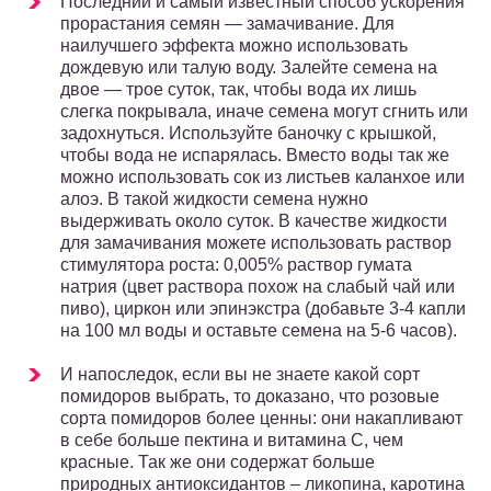
Последний и самый известный способ ускорения
прорастания семян — замачивание. Для
наилучшего эффекта можно использовать
дождевую или талую воду. Залейте семена на
двое — трое суток, так, чтобы вода их лишь
слегка покрывала, иначе семена могут сгнить или
задохнуться. Используйте баночку с крышкой,
чтобы вода не испарялась. Вместо воды так же
можно использовать сок из листьев каланхое или
алоэ. В такой жидкости семена нужно
выдерживать около суток. В качестве жидкости
для замачивания можете использовать раствор
стимулятора роста: 0,005% раствор гумата
натрия (цвет раствора похож на слабый чай или
пиво), циркон или эпинэкстра (добавьте 3-4 капли
на 100 мл воды и оставьте семена на 5-6 часов).
И напоследок, если вы не знаете какой сорт
помидоров выбрать, то доказано, что розовые
сорта помидоров более ценны: они накапливают
в себе больше пектина и витамина С, чем
красные. Так же они содержат больше
природных антиоксидантов – ликопина, каротина