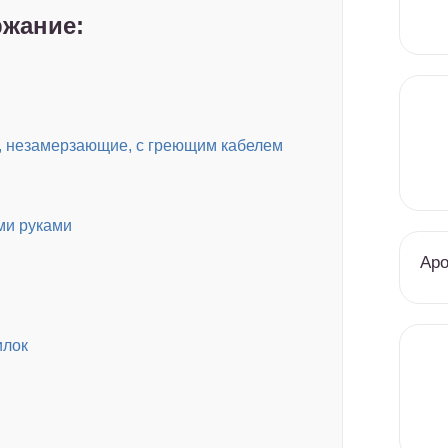
жание:
, незамерзающие, с греющим кабелем
ми руками
Аро
илок