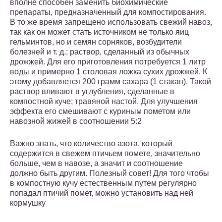
вполне способен заменить биохимические
препараты, предназначенный для компостирования.
В то же время запрещено использовать свежий навоз,
так как он может стать источником не только яиц
гельминтов, но и семян сорняков, возбудители
болезней и т. д.; раствор, сделанный из обычных
дрожжей. Для его приготовления потребуется 1 литр
воды и примерно 1 столовая ложка сухих дрожжей. К
этому добавляется 200 грамм сахара (1 стакан). Такой
раствор вливают в углубления, сделанные в
компостной куче; травяной настой. Для улучшения
эффекта его смешивают с куриным пометом или
навозной жижей в соотношении 5:2
Важно знать, что количество азота, который
содержится в свежем птичьем помете, значительно
больше, чем в навозе, а значит и соотношение
должно быть другим. Полезный совет! Для того чтобы
в компостную кучу естественным путем регулярно
попадал птичий помет, можно установить над ней
кормушку