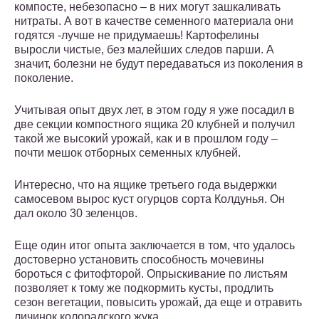
компосте, небезопасно – в них могут зашкаливать
нитраты. А вот в качестве семенного материала они
годятся -лучше не придумаешь! Картофелины
выросли чистые, без малейших следов парши. А
значит, болезни не будут передаваться из поколения в
поколение.
Учитывая опыт двух лет, в этом году я уже посадил в
две секции компостного ящика 20 клубней и получил
такой же высокий урожай, как и в прошлом году –
почти мешок отборных семенных клубней.
Интересно, что на ящике третьего года выдержки
самосевом вырос куст огурцов сорта Колдунья. Он
дал около 30 зеленцов.
Еще один итог опыта заключается в том, что удалось
достоверно установить способность мочевины
бороться с фитофторой. Опрыскивание по листьям
позволяет к тому же подкормить кусты, продлить
сезон вегетации, повысить урожай, да еще и отравить
личинок колорадского жука.