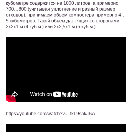
кубометре содержится не 1000 литров, а примерно
700…800 (учитывая уплотнение и разный размер
отходов), принимаем объем компостера примерно 4…
5 кубометров. Такой объем даст ящик со сторонами
2х2х1 м (4 куб.м.) или 2х2,5х1 м (5 куб.м.).
https://youtube.com/watch?v=1fkL9sakJBA