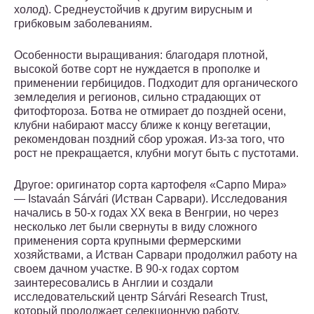
холод). Среднеустойчив к другим вирусным и
грибковым заболеваниям.
Особенности выращивания: благодаря плотной,
высокой ботве сорт не нуждается в прополке и
применении гербицидов. Подходит для органического
земледелия и регионов, сильно страдающих от
фитофтороза. Ботва не отмирает до поздней осени,
клубни набирают массу ближе к концу вегетации,
рекомендован поздний сбор урожая. Из-за того, что
рост не прекращается, клубни могут быть с пустотами.
Другое: оригинатор сорта картофеля «Сарпо Мира»
— Istavaán Sárvári (Истван Сарвари). Исследования
начались в 50-х годах XX века в Венгрии, но через
несколько лет были свернуты в виду сложного
применения сорта крупными фермерскими
хозяйствами, а Истван Сарвари продолжил работу на
своем дачном участке. В 90-х годах сортом
заинтересовались в Англии и создали
исследовательский центр Sárvári Research Trust,
который продолжает селекционную работу.