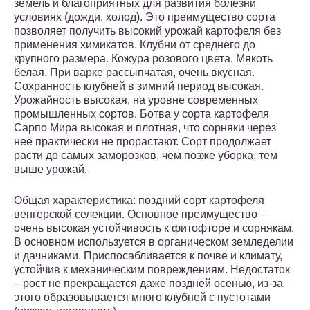
земель и благоприятных для развития болезни
условиях (дожди, холод). Это преимущество сорта
позволяет получить высокий урожай картофеля без
применения химикатов. Клубни от среднего до
крупного размера. Кожура розового цвета. Мякоть
белая. При варке рассыпчатая, очень вкусная.
Сохранность клубней в зимний период высокая.
Урожайность высокая, на уровне современных
промышленных сортов. Ботва у сорта картофеля
Сарпо Мира высокая и плотная, что сорняки через
неё практически не прорастают. Сорт продолжает
расти до самых заморозков, чем позже уборка, тем
выше урожай.
Общая характеристика: поздний сорт картофеля
венгерской селекции. Основное преимущество –
очень высокая устойчивость к фитофторе и сорнякам.
В основном используется в органическом земледелии
и дачниками. Приспосабливается к почве и климату,
устойчив к механическим повреждениям. Недостаток
– рост не прекращается даже поздней осенью, из-за
этого образовывается много клубней с пустотами