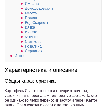
Импала
Домодедовский
Колета
Повинь
Ред Скарлетт
Вятка
Винета
Фреско
Святкова
Розалинд
Серпанок
Итоги
Характеристика и описание
Общая характеристика
Картофель Сынок относится к неприхотливым,
устойчивым к перепадам температур сортам. Также
он одинаково легко переносит засуху и переизбыток
влаги. Среднепоздний сорт с вегетационным