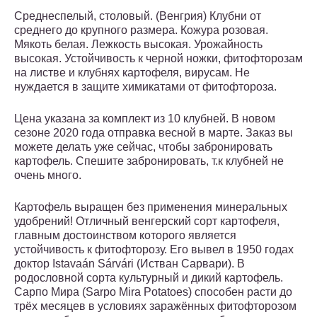
Среднеспелый, столовый. (Венгрия) Клубни от
среднего до крупного размера. Кожура розовая.
Мякоть белая. Лежкость высокая. Урожайность
высокая. Устойчивость к черной ножки, фитофторозам
на листве и клубнях картофеля, вирусам. Не
нуждается в защите химикатами от фитофтороза.
Цена указана за комплект из 10 клубней. В новом
сезоне 2020 года отправка весной в марте. Заказ вы
можете делать уже сейчас, чтобы забронировать
картофель. Спешите забронировать, т.к клубней не
очень много.
Картофель выращен без применения минеральных
удобрений! Отличный венгерский сорт картофеля,
главным достоинством которого является
устойчивость к фитофторозу. Его вывел в 1950 годах
доктор Istavaán Sárvári (Истван Сарвари). В
родословной сорта культурный и дикий картофель.
Сарпо Мира (Sarpo Mira Potatoes) способен расти до
трёх месяцев в условиях заражённых фитофторозом