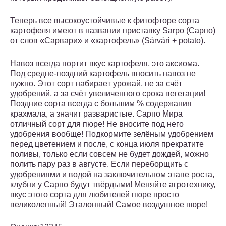
Теперь все высокоустойчивые к фитофторе сорта
картофеля имеют в названии приставку Sarpo (Сарпо)
от слов «Сарвари» и «картофель» (Sárvári + potato).
Навоз всегда портит вкус картофеля, это аксиома.
Под средне-поздний картофель вносить навоз не
нужно. Этот сорт набираeт урожай, не за счёт
удобрений, а за счёт увеличенного срока вегетации!
Поздние сорта всегда с большим % содержания
крахмала, а значит разваристые. Сарпо Мира
отличный сорт для пюре! Не вносите под него
удобрения вообще! Подкормите зелёным удобрением
перед цветением и после, с конца июля прекратите
поливы, только если совсем не будет дождей, можно
полить пару раз в августе. Если переборщить с
удобрениями и водой на заключительном этапе роста,
клубни у Сарпо будут твёрдыми! Меняйте агротехнику,
вкус этого сорта для любителей пюре просто
великолепный! Эталонный! Самое воздушное пюре!