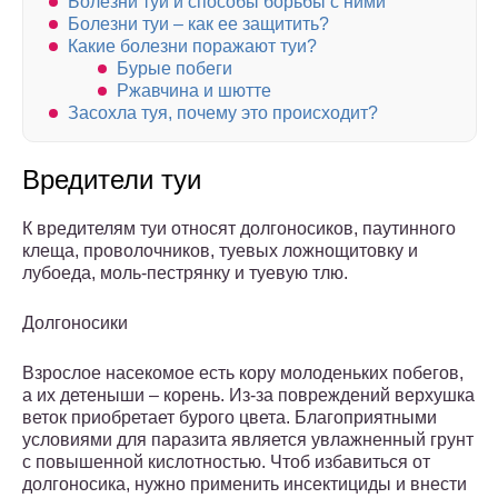
Болезни туи и способы борьбы с ними
Болезни туи – как ее защитить?
Какие болезни поражают туи?
Бурые побеги
Ржавчина и шютте
Засохла туя, почему это происходит?
Вредители туи
К вредителям туи относят долгоносиков, паутинного
клеща, проволочников, туевых ложнощитовку и
лубоеда, моль-пестрянку и туевую тлю.
Долгоносики
Взрослое насекомое есть кору молоденьких побегов,
а их детеныши – корень. Из-за повреждений верхушка
веток приобретает бурого цвета. Благоприятными
условиями для паразита является увлажненный грунт
с повышенной кислотностью. Чтоб избавиться от
долгоносика, нужно применить инсектициды и внести