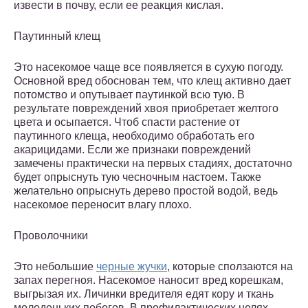
извести в почву, если ее реакция кислая.
Паутинный клещ
Это насекомое чаще все появляется в сухую погоду.
Основной вред обоснован тем, что клещ активно дает
потомство и опутывает паутинкой всю тую. В
результате повреждений хвоя приобретает желтого
цвета и осыпается. Чтоб спасти растение от
паутинного клеща, необходимо обработать его
акарицидами. Если же признаки повреждений
замечены практически на первых стадиях, достаточно
будет опрыснуть тую чесночным настоем. Также
желательно опрыснуть дерево простой водой, ведь
насекомое переносит влагу плохо.
Проволочники
Это небольшие
черные жучки
, которые сползаются на
запах перегноя. Насекомое наносит вред корешкам,
выгрызая их. Личинки вредителя едят кору и ткань
молоденьких побегов. В профилактических целях