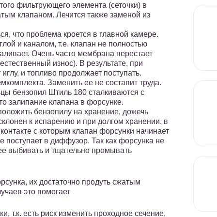
итого фильтрующего элемента (сеточки) в
тым клапаном. Лечится также заменой из
ся, что проблема кроется в главной камере.
лой и каналом, т.е. клапан не полностью
заливает. Очень часто мембрана перестает
естественный износ). В результате, при
иглу, и топливо продолжает поступать.
мкомплекта. Заменить ее не составит труда.
ьцы бензопил Штиль 180 сталкиваются с
то залипание клапана в форсунке.
положить бензопилу на хранение, дожечь
клонен к испарению и при долгом хранении, в
 контакте с которым клапан форсунки начинает
не поступает в диффузор. Так как форсунка не
 ее выбивать и тщательно промывать
рсунка, их достаточно продуть сжатым
лучаев это помогает
и, т.к. есть риск изменить проходное сечение,