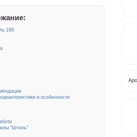
жание:
ль 180
ва
Аро
омендации
 характеристики и особенности
аботе
илы “Штиль”