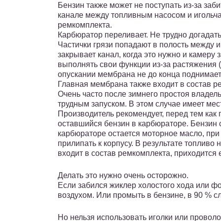
Бензин также может не поступать из-за заб
канале между топливным насосом и игольча
ремкомплекта.
Карбюратор переливает. Не трудно догадать
Частички грязи попадают в полость между иг
закрывает канал, когда это нужно и камеру 
выполнять свои функции из-за растяжения (
опускании мембрана не до конца поднимает 
Главная мембрана также входит в состав ре
Очень часто после зимнего простоя владел
трудным запуском. В этом случае имеет мес
Производитель рекомендует, перед тем как 
оставшийся бензин в карбюраторе. Бензин с
карбюраторе остается моторное масло, при
прилипать к корпусу. В результате топливо 
входит в состав ремкомплекта, приходится
Делать это нужно очень осторожно.
Если забился жиклер холостого хода или фо
воздухом. Или промыть в бензине, в 90 % с
Но нельзя использовать иголки или проволок