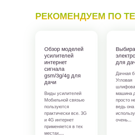
РЕКОМЕНДУЕМ ПО Т
Обзор моделей
Выбир
усилителей
электр
интернет
для да
сигнала
Дачная б
gsm/3g/4g для
Угловая
дачи
шлифова
Виды усилителей
машина 
Мобильной связью
просто н
пользуются
ведь она
практически все. 3G
использу
и 4G интернет
очень...
применяется в тех
местах,...