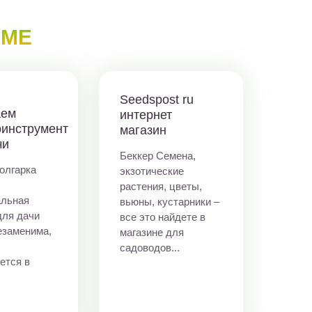
ЕМЕ
Seedspost ru
аем
интернет
оинструмент
магазин
чи
Беккер Семена,
олгарка
экзотические
растения, цветы,
льная
вьюны, кустарники –
для дачи
все это найдете в
езаменима,
магазине для
садоводов...
ется в