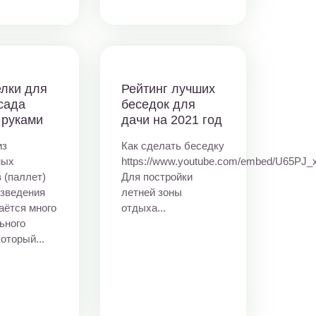
лки для
Рейтинг лучших
сада
беседок для
 руками
дачи на 2021 год
из
Как сделать беседку
ных
https://www.youtube.com/embed/U65PJ_x
 (паллет)
Для постройки
зведения
летней зоны
аётся много
отдыха...
ьного
оторый...