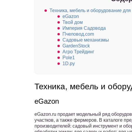
Техника, мебель и оборудование для 
eGazon
Твой дом
Империя Cадовода
Пчеловод.com
Садовые механизмы
GardenStock
Агро Трейдинг
Pole1
1D.ру
Техника, мебель и обору
eGazon
eGazon.ru продает модельный ряд оборудов
участков, а также фермеров. В каталоге пр
производителей: садовый инструмент и обор
обработки земли; для садовых работ; для у