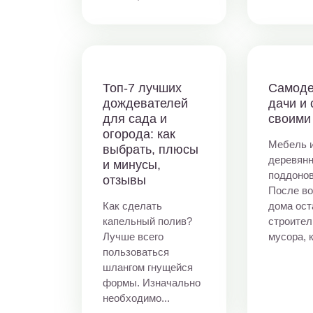
Топ-7 лучших
Самоде
дождевателей
дачи и 
для сада и
своими
огорода: как
Мебель 
выбрать, плюсы
деревян
и минусы,
поддонов
отзывы
После во
Как сделать
дома ост
капельный полив?
строител
Лучше всего
мусора, к
пользоваться
шлангом гнущейся
формы. Изначально
необходимо...