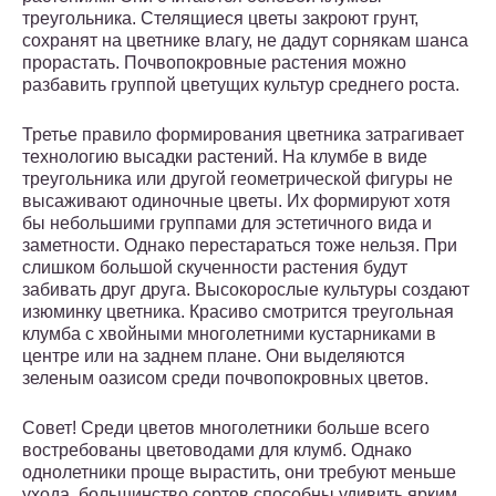
треугольника. Стелящиеся цветы закроют грунт,
сохранят на цветнике влагу, не дадут сорнякам шанса
прорастать. Почвопокровные растения можно
разбавить группой цветущих культур среднего роста.
Третье правило формирования цветника затрагивает
технологию высадки растений. На клумбе в виде
треугольника или другой геометрической фигуры не
высаживают одиночные цветы. Их формируют хотя
бы небольшими группами для эстетичного вида и
заметности. Однако перестараться тоже нельзя. При
слишком большой скученности растения будут
забивать друг друга. Высокорослые культуры создают
изюминку цветника. Красиво смотрится треугольная
клумба с хвойными многолетними кустарниками в
центре или на заднем плане. Они выделяются
зеленым оазисом среди почвопокровных цветов.
Совет! Среди цветов многолетники больше всего
востребованы цветоводами для клумб. Однако
однолетники проще вырастить, они требуют меньше
ухода, большинство сортов способны удивить ярким