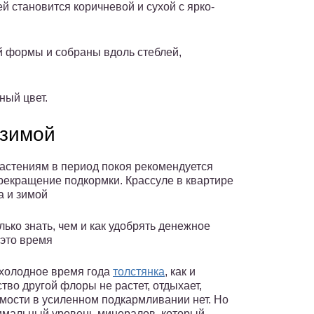
ей становится коричневой и сухой с ярко-
ой формы и собраны вдоль стеблей,
ный цвет.
 зимой
астениям в период покоя рекомендуется
рекращение подкормки. Крассуле в квартире
а и зимой
лько знать, чем и как удобрять денежное
 это время
в холодное время года
толстянка
, как и
тво другой флоры не растет, отдыхает,
мости в усиленном подкармливании нет. Но
имальный уровень минералов, который