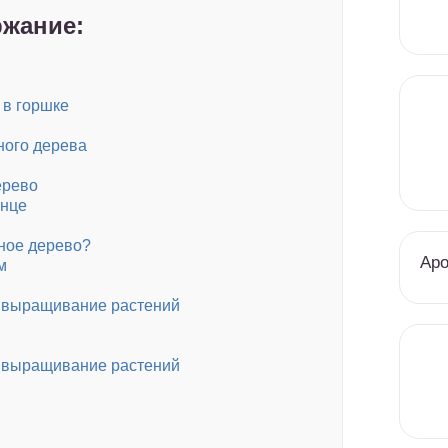
жание:
 в горшке
ного дерева
ерево
лнце
ное дерево?
Аро
м
, выращивание растений
, выращивание растений