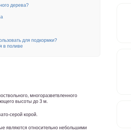
ного дерева?
ва
ользовать для подкормки?
я в поливе
ноствольного, многоразветвленного
ающего высоты до 3 м.
вато-серой корой.
рые являются относительно небольшими