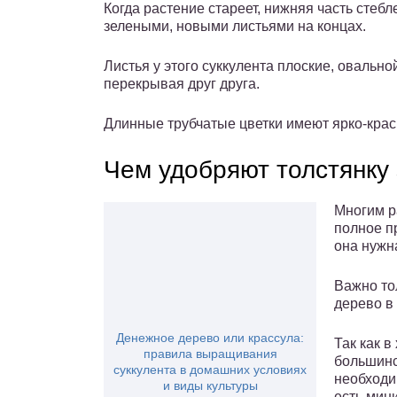
Когда растение стареет, нижняя часть стебл
зелеными, новыми листьями на концах.
Листья у этого суккулента плоские, овальн
перекрывая друг друга.
Длинные трубчатые цветки имеют ярко-крас
Чем удобряют толстянку
Многим р
полное п
она нужн
Важно то
дерево в
Денежное дерево или крассула:
Так как 
правила выращивания
большинс
суккулента в домашних условиях
необходи
и виды культуры
есть мин